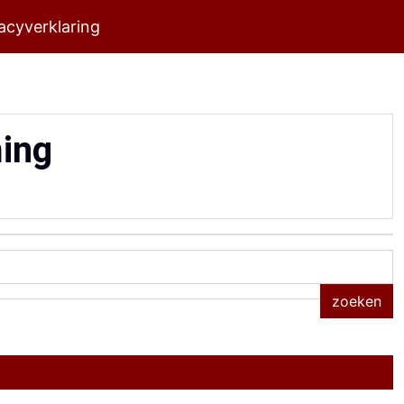
acyverklaring
ing