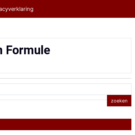
acyverklaring
n Formule