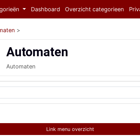
gorieën
Dashboard
Overzicht categorieen
Priv
maten
>
Automaten
Automaten
Link menu overzicht