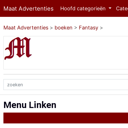
Maat Advertenties
Hoofd categorieën
Cate
Maat Advertenties
>
boeken
>
Fantasy
>
Menu Linken