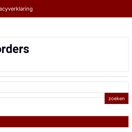
acyverklaring
orders