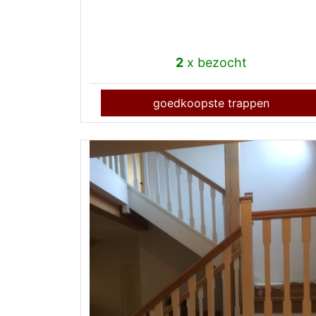
2
x bezocht
goedkoopste trappen