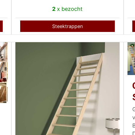
2
x bezocht
Steektrappen
v
D