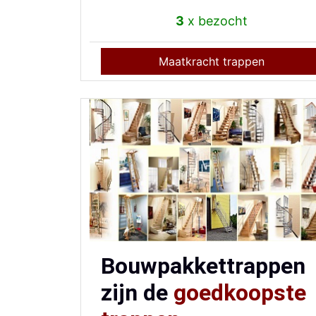
3
x bezocht
Maatkracht trappen
Bouwpakkettrappen
zijn de
goedkoopste