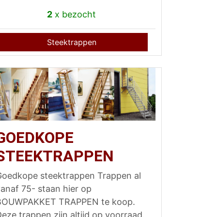
2
x bezocht
Steektrappen
GOEDKOPE
STEEKTRAPPEN
Goedkope steektrappen Trappen al
anaf 75- staan hier op
BOUWPAKKET TRAPPEN te koop.
eze trappen zijn altijd op voorraad.