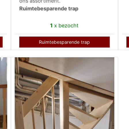
ons assortiment.
Ruimtebesparende trap
1
x bezocht
Ruimtebesparende trap