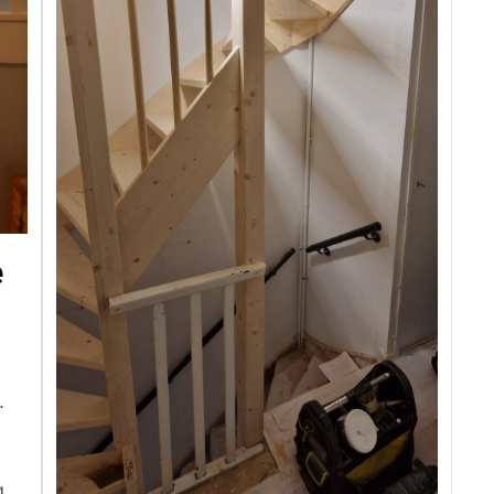
e
.
g