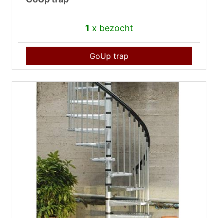
1
x bezocht
GoUp trap