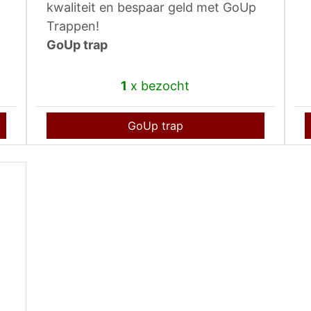
kwaliteit en bespaar geld met GoUp
Trappen!
GoUp trap
1
x bezocht
GoUp trap