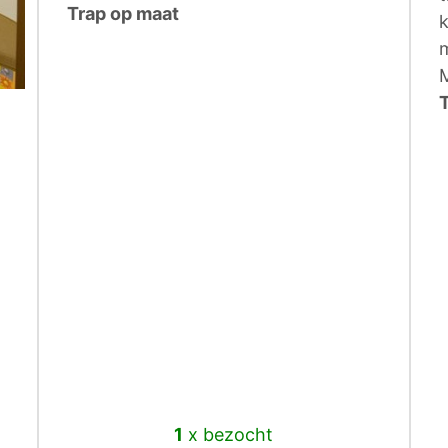
Trap op maat
k
m
1
x bezocht