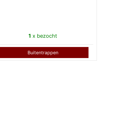
1
x bezocht
Buitentrappen