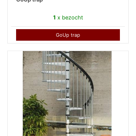
1
x bezocht
GoUp trap