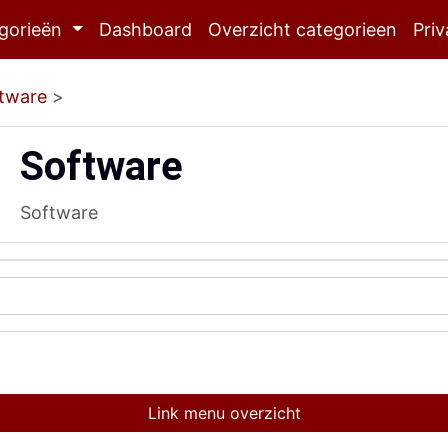
gorieën
Dashboard
Overzicht categorieen
Priv
tware
>
Software
Software
Link menu overzicht